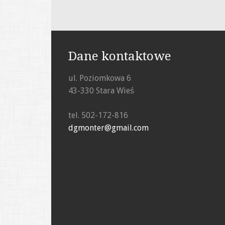
Dane kontaktowe
ul. Poziomkowa 6
43-330 Stara Wieś
tel. 502-172-816
dgmonter@gmail.com