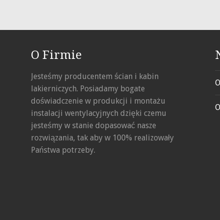
O Firmie
Jesteśmy producentem ścian i kabin
O
lakierniczych. Posiadamy bogate
doświadczenie w produkcji i montażu
O
instalacji wentylacyjnych dzięki czemu
jesteśmy w stanie dopasować nasze
rozwiązania, tak aby w 100% realizowały
Państwa potrzeby.