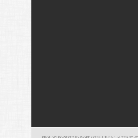
PROUDLY POWERED BY WORDPRESS
|
THEME: MOTIF BY
W