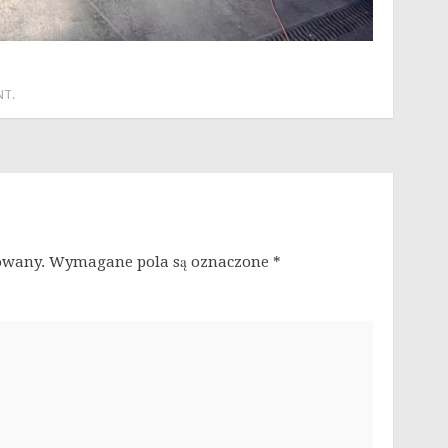
NT
.
owany.
Wymagane pola są oznaczone
*